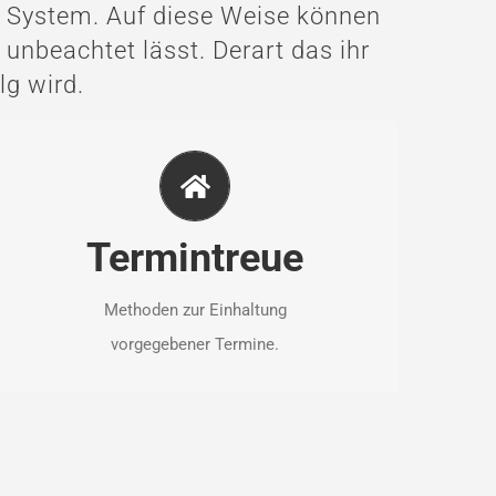
tt System. Auf diese Weise können
 unbeachtet lässt. Derart das ihr
lg wird.
TERMINTREUE
Unser Büro arbeitet mit einem leistungsfähigem,
EDV-gestützten Termin-Plansystem. So haben
Termintreue
wir die präzise Terminplanung ständig im Blick.
Methoden zur Einhaltung
vorgegebener Termine.