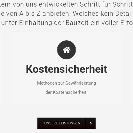
tem von uns entwickelten Schritt für Schri
e von A bis Z anbieten. Welches kein Detail
 unter Einhaltung der Bauzeit ein voller Erfo
KOSTENSICHERHEIT
Sie erhalten die volle Kostenkontrolle sowie
Einblick in die Termintreue in allen Bauvorhaben
Kostensicherheit
– zu jedem Zeitpunkt.
Methoden zur Gewährleistung
der Kostensicherheit.
UNSERE LEISTUNGEN