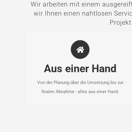
Wir arbeiten mit einem ausgereif
wir Ihnen einen nahtlosen Servic
Projekt
ALLES AUS EINER HAND
Von der Planung über die Umsetzung bis zur
finalen Abnahme organisieren und koordinieren
Aus einer Hand
wir alle für das Bauprojekt notwendigen Arbeiten
zentral aus einer Hand.
Von der Planung über die Umsetzung bis zur
finalen Abnahme - alles aus einer Hand.